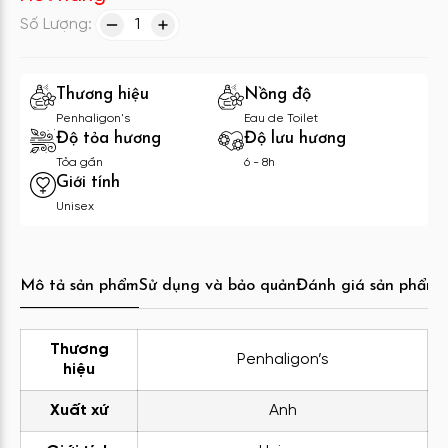
Số Lượng:
1
Thương hiệu
Nồng độ
Penhaligon's
Eau de Toilet
Độ tỏa hương
Độ lưu hương
Tỏa gần
6 - 8h
Giới tính
Unisex
Mô tả sản phẩm
Sử dụng và bảo quản
Đánh giá sản phẩm
C
Thương
Penhaligon’s
hiệu
Xuất xứ
Anh