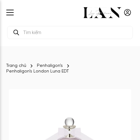
Tìm
kiếm
sản
phẩm
Trang chủ
Penhaligon's
Penhaligon’s London Luna EDT