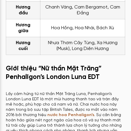
Hương
Chanh Vàng, Cam Bergamot, Cam
đầu
Đắng
Hương
Hoa Hồng, Hoa Nhài, Bách Xù
giữa
Hương
Nhựa Thơm Cây Tùng, Xạ Hương
cuối
(Musk), Long Diên Hương
Giới thiệu “Nữ thần Mặt Trăng”
Penhaligon’s London Luna EDT
Lấy cảm hứng từ nữ thần Mặt Trăng Luna, Penhaligon’s
London Luna EDT là một mùi hương thanh tao và tràn đầy
mê hoặc, phù hợp cho cả nam và nữ. Chai nước hoa này
năm trong bộ sưu tập British Tales, được ra mắt vào năm
2016 bởi thương hiệu
nước hoa Penhaligon’s
. Sự cân bằng
hoàn hảo giữa nét ngọt ngào của hoa cỏ và sự thanh mát
từ trái cây giúp Luna trở thành lựa chọn lý tưởng cho những
ai yêu thích phong cách nhẹ nhàng, thanh lịch nhưng vẫn