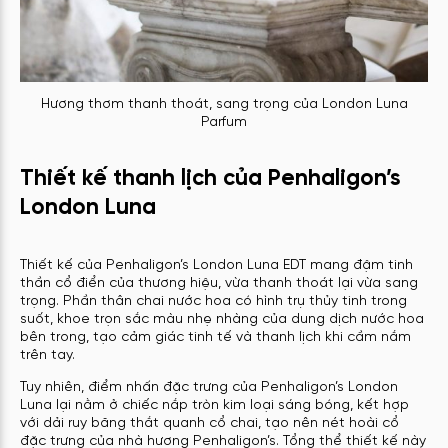
Hương thơm thanh thoát, sang trọng của London Luna
Parfum
Thiết kế thanh lịch của Penhaligon’s
London Luna
Thiết kế của Penhaligon’s London Luna EDT mang đậm tinh
thần cổ điển của thương hiệu, vừa thanh thoát lại vừa sang
trọng. Phần thân chai nước hoa có hình trụ thủy tinh trong
suốt, khoe trọn sắc màu nhẹ nhàng của dung dịch nước hoa
bên trong, tạo cảm giác tinh tế và thanh lịch khi cầm nắm
trên tay.
Tuy nhiên, điểm nhấn đặc trưng của Penhaligon’s London
Luna lại nằm ở chiếc nắp tròn kim loại sáng bóng, kết hợp
với dải ruy băng thắt quanh cổ chai, tạo nên nét hoài cổ
đặc trưng của nhà hương Penhaligon’s. Tổng thể thiết kế này