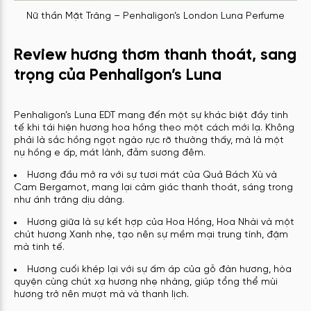
Nữ thần Mặt Trăng – Penhaligon’s London Luna Perfume
Review hương thơm thanh thoát, sang
trọng của Penhaligon’s Luna
Penhaligon’s Luna EDT mang đến một sự khác biệt đầy tinh
tế khi tái hiện hương hoa hồng theo một cách mới lạ. Không
phải là sắc hồng ngọt ngào rực rỡ thường thấy, mà là một
nụ hồng e ấp, mát lành, đẫm sương đêm.
Hương đầu mở ra với sự tươi mát của Quả Bách Xù và
Cam Bergamot, mang lại cảm giác thanh thoát, sáng trong
như ánh trăng dịu dàng.
Hương giữa là sự kết hợp của Hoa Hồng, Hoa Nhài và một
chút hương Xanh nhẹ, tạo nên sự mềm mại trung tính, đậm
mà tinh tế.
Hương cuối khép lại với sự ấm áp của gỗ đàn hương, hòa
quyện cùng chút xạ hương nhẹ nhàng, giúp tổng thể mùi
hương trở nên mượt mà và thanh lịch.