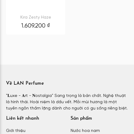
Kira Zesty Haze
1.609.200
₫
Về LAN Perfume
"𝐋uxe - 𝐀rt - 𝐍ostalgia" Sang trọng là bản chất. Nghệ thuật
là hình thái. Hoài niệm là dấu vết. Mỗi mùi hương là một
tuyên ngôn thầm lặng dành cho người có gu sống riêng biệt.
Liên kết nhanh
Sản phẩm
Giới thiệu
Nước hoa nam