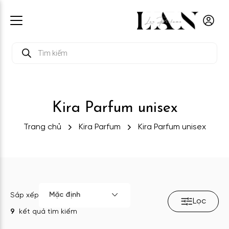
Tìm
kiếm
sản
phẩm
Kira Parfum unisex
Trang chủ
Kira Parfum
Kira Parfum unisex
Mặc định
Sắp xếp
Lọc
9
kết quả tìm kiếm